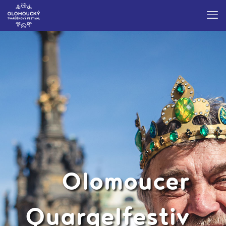
Olomoucer
Quargelfestiv