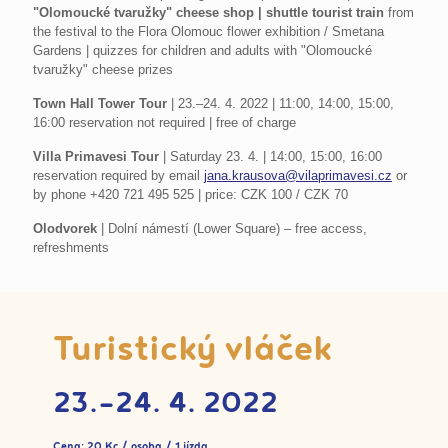
"Olomoucké tvaružky" cheese shop | shuttle tourist train
from
the festival to the Flora Olomouc flower exhibition / Smetana
Gardens | quizzes for children and adults with "Olomoucké
tvaružky" cheese prizes
Town Hall Tower Tour
| 23.–24. 4. 2022 | 11:00, 14:00, 15:00,
16:00 reservation not required | free of charge
Villa Primavesi Tour
| Saturday 23. 4. | 14:00, 15:00, 16:00
reservation required by email
jana.krausova@vilaprimavesi.cz
or
by phone +420 721 495 525 | price: CZK 100 / CZK 70
Olodvorek
| Dolní námestí (Lower Square) – free access,
refreshments
Turistický vláček
23.–24. 4. 2022
Cena: 20 Kc / osoba / 1 jízda