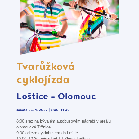
Tvarůžková
cyklojízda
Loštice - Olomouc
sobota 23. 4. 2022 | 8:00–14:30
8:00 sraz na bývalém autobusovém nádraží v areálu
olomoucké Tržnice
9:00 odjezd cyklobusem do Loštic
10:00–10:30 výjezd od TJ Slavoj Loštice