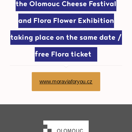
the Olomouc Cheese Festival
and Flora Flower Exhibition
taking place on the same date /
free Flora ticket
www.moraviaforyou.cz