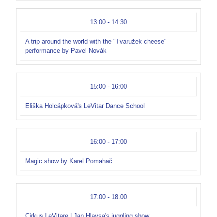
13:00 - 14:30
A trip around the world with the "Tvaružek cheese"
performance by Pavel Novák
15:00 - 16:00
Eliška Holcápková's LeVitar Dance School
16:00 - 17:00
Magic show by Karel Pomahač
17:00 - 18:00
Cirkus LeVitare | Jan Hlavsa's juggling show