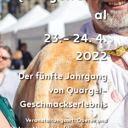
al
23.- 24. 4.
2022
Der fünfte Jahrgang
von Quargel-
Geschmackserlebnis
Veranstaltungsort: Oberer und