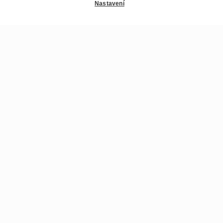
Nastavení
Zobacz galerię zdjęć 2023