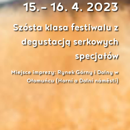
15.- 16. 4. 2023
Szósta klasa festiwalu z
degustacją serkowych
specjałów
Miejsce imprezy: Rynek Górny i Dolny w
Ołomuńcu (Horní a Dolní náměstí)