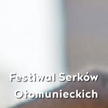
Festiwal Serków
Ołomunieckich