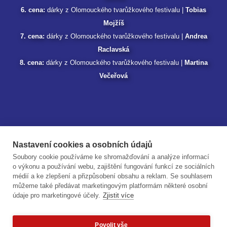
6. cena:
dárky z Olomouckého tvarůžkového festivalu |
Tobias
Mojžíš
7. cena:
dárky z Olomouckého tvarůžkového festivalu |
Andrea
Raclavská
8. cena:
dárky z Olomouckého tvarůžkového festivalu |
Martina
Večeřová
Nastavení cookies a osobních údajů
Soubory cookie používáme ke shromažďování a analýze informací
o výkonu a používání webu, zajištění fungování funkcí ze sociálních
médií a ke zlepšení a přizpůsobení obsahu a reklam. Se souhlasem
můžeme také předávat marketingovým platformám některé osobní
údaje pro marketingové účely.
Zjistit více
Povolit vše